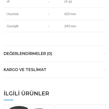
IP
:
IP 65
Uzunluk
:
620 mm
Genişlik
:
240 mm
DEĞERLENDIRMELER (0)
KARGO VE TESLIMAT
İLGILI ÜRÜNLER