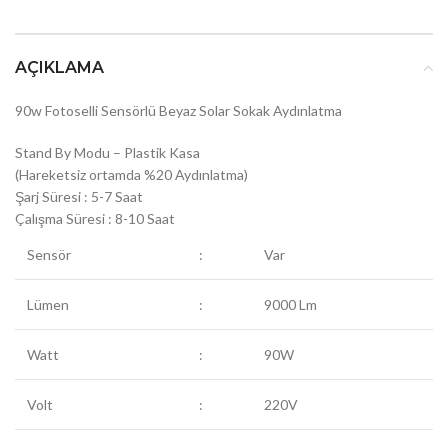
AÇIKLAMA
90w Fotoselli Sensörlü Beyaz Solar Sokak Aydınlatma
Stand By Modu – Plastik Kasa
(Hareketsiz ortamda %20 Aydınlatma)
Şarj Süresi : 5-7 Saat
Çalışma Süresi : 8-10 Saat
Sensör
:
Var
Lümen
:
9000 Lm
Watt
:
90W
Volt
:
220V