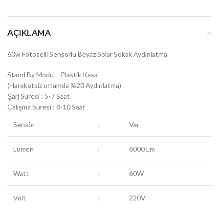
AÇIKLAMA
60w Fotoselli Sensörlü Beyaz Solar Sokak Aydınlatma
Stand By Modu – Plastik Kasa
(Hareketsiz ortamda %20 Aydınlatma)
Şarj Süresi : 5-7 Saat
Çalışma Süresi : 8-10 Saat
Sensör
:
Var
Lümen
:
6000 Lm
Watt
:
60W
Volt
:
220V