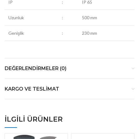
IP
:
IP 65
Uzunluk
:
500 mm
Genişlik
:
230 mm
DEĞERLENDIRMELER (0)
KARGO VE TESLIMAT
İLGILI ÜRÜNLER