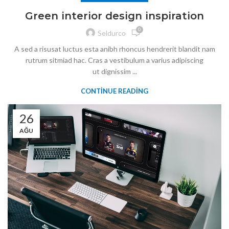
Green interior design inspiration
0
Seldurco
A sed a risusat luctus esta anibh rhoncus hendrerit blandit nam
rutrum sitmiad hac. Cras a vestibulum a varius adipiscing
ut dignissim ...
CONTINUE READING
26
AĞU