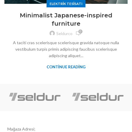
ELEKTRIK TESISATI
Minimalist Japanese-inspired
furniture
0
Seldurco
A taciti cras scelerisque scelerisque gravida natoque nulla
vestibulum turpis primis adipiscing faucibus scelerisque
adipiscing aliquet...
CONTINUE READING
Mağaza Adresi;